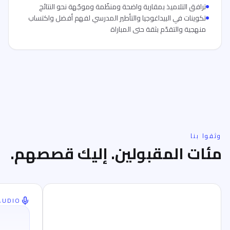
ترافق التلاميذ بمقاربة واضحة ومنظّمة وموجّهة نحو النتائج
تكوينات في البيداغوجيا والتأطير المدرسي لفهم أفضل واكتساب
منهجية والتقدّم بثقة حتى المباراة
وثقوا بنا
مئات المقبولين. إليك قصصهم.
AUDIO