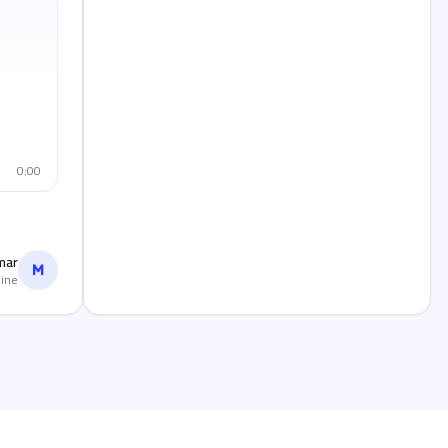
0:00
mar
M
ine