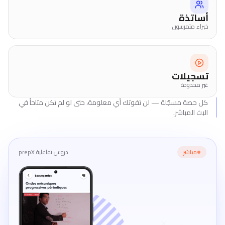
أساتذة
خبراء متمرسون
تسجيلات
غير محدودة
كل حصة مسجّلة — لن تفوتك أي معلومة، حتى لو لم تكن متاحاً في
البث المباشر.
دروس تفاعلية prepX
مباشر