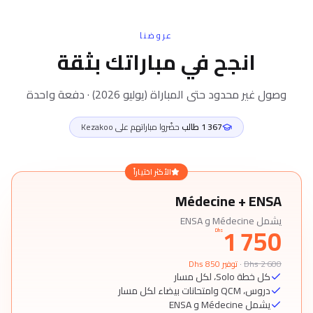
عروضنا
انجح في مباراتك بثقة
وصول غير محدود حتى المباراة (يوليو 2026) · دفعة واحدة
1 367 طالب
حضّروا مباراتهم على Kezakoo
الأكثر اختياراً
Médecine + ENSA
يشمل Médecine و ENSA
1 750
Dhs
2 600
Dhs
·
توفير 850 Dhs
كل خطة Solo، لكل مسار
دروس، QCM وامتحانات بيضاء لكل مسار
يشمل Médecine و ENSA