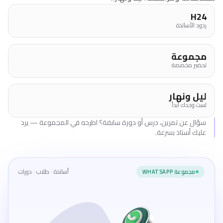
H24
ردود الأساتذة
مجموعة
تحضير مخصصة
ليل ونهار
لست وحدك أبداً
سؤال عن تمرين، درس أو دورة سابقة؟ اطرحه في المجموعة — يرد
عليك أستاذ بسرعة.
أساتذة · طلاب · دورات
مجموعة WHATSAPP