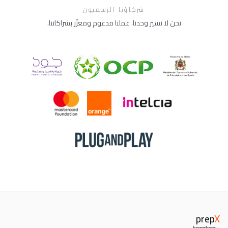
شركاؤنا الرسميون
نحن لا نسير وحدنا. عملنا مدعوم ومعزَّز بشراكاتنا.
prep
X