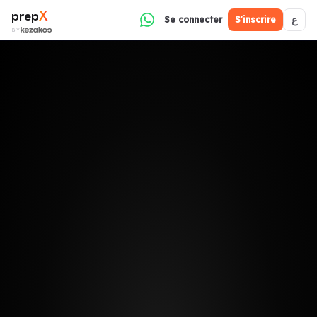
prep
X
ع
Se connecter
S'inscrire
BY