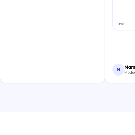
0:00
Mam
M
Médec